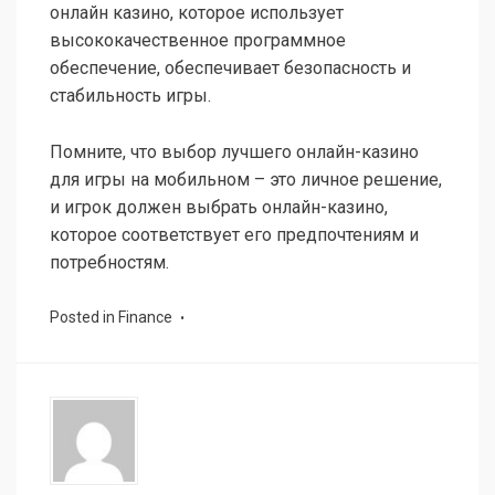
онлайн казино, которое использует
высококачественное программное
обеспечение, обеспечивает безопасность и
стабильность игры.
Помните, что выбор лучшего онлайн-казино
для игры на мобильном – это личное решение,
и игрок должен выбрать онлайн-казино,
которое соответствует его предпочтениям и
потребностям.
Posted in
Finance