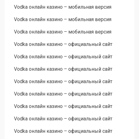
Vodka онлайн казино – мобильная версия
Vodka онлайн казино – мобильная версия
Vodka онлайн казино – мобильная версия
Vodka онлайн казино – официальный сайт
Vodka онлайн казино – официальный сайт
Vodka онлайн казино – официальный сайт
Vodka онлайн казино – официальный сайт
Vodka онлайн казино – официальный сайт
Vodka онлайн казино – официальный сайт
Vodka онлайн казино – официальный сайт
Vodka онлайн казино – официальный сайт