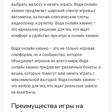
выбрать валюту и начать играть. Вода онлайн
казино предлагает широкий спектр игровых
автоматов, включая классические слоты,
видеопокер и рулетку. Вода онлайн казино –
это идеальное решение для тех, кто ищет
комфорт и удобство при игре в онлайн казино.
Вода онлайн казино – это не только игровая
платформа, но и сообщество, которое
объединяет игроков из всего мира. Вода
онлайн казино предлагает различные бонусы и
акции, которые помогут вам начать играть с
максимальной выгодой. Вода онлайн казино –
это выбор для тех, кто ищет реальные шансы
на выигрыш.
Преимущества игры на