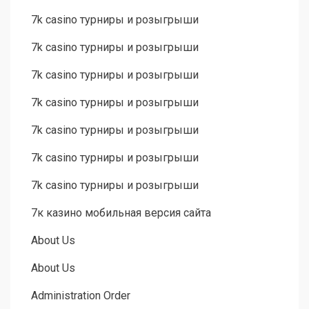
7k casino турниры и розыгрыши
7k casino турниры и розыгрыши
7k casino турниры и розыгрыши
7k casino турниры и розыгрыши
7k casino турниры и розыгрыши
7k casino турниры и розыгрыши
7k casino турниры и розыгрыши
7к казино мобильная версия сайта
About Us
About Us
Administration Order