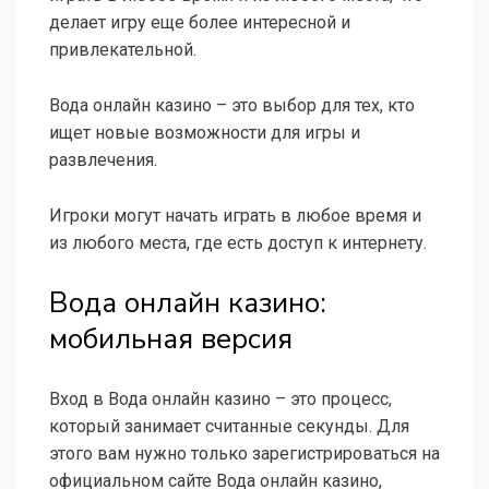
делает игру еще более интересной и
привлекательной.
Вода онлайн казино – это выбор для тех, кто
ищет новые возможности для игры и
развлечения.
Игроки могут начать играть в любое время и
из любого места, где есть доступ к интернету.
Вода онлайн казино:
мобильная версия
Вход в Вода онлайн казино – это процесс,
который занимает считанные секунды. Для
этого вам нужно только зарегистрироваться на
официальном сайте Вода онлайн казино,