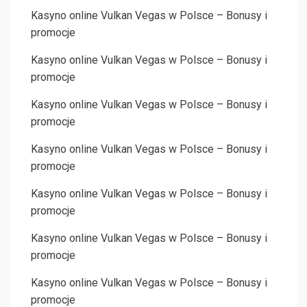
Kasyno online Vulkan Vegas w Polsce – Bonusy i
promocje
Kasyno online Vulkan Vegas w Polsce – Bonusy i
promocje
Kasyno online Vulkan Vegas w Polsce – Bonusy i
promocje
Kasyno online Vulkan Vegas w Polsce – Bonusy i
promocje
Kasyno online Vulkan Vegas w Polsce – Bonusy i
promocje
Kasyno online Vulkan Vegas w Polsce – Bonusy i
promocje
Kasyno online Vulkan Vegas w Polsce – Bonusy i
promocje