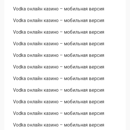
Vodka онлайн казино – мобильная версия
Vodka онлайн казино – мобильная версия
Vodka онлайн казино – мобильная версия
Vodka онлайн казино – мобильная версия
Vodka онлайн казино – мобильная версия
Vodka онлайн казино – мобильная версия
Vodka онлайн казино – мобильная версия
Vodka онлайн казино – мобильная версия
Vodka онлайн казино – мобильная версия
Vodka онлайн казино – мобильная версия
Vodka онлайн казино – мобильная версия