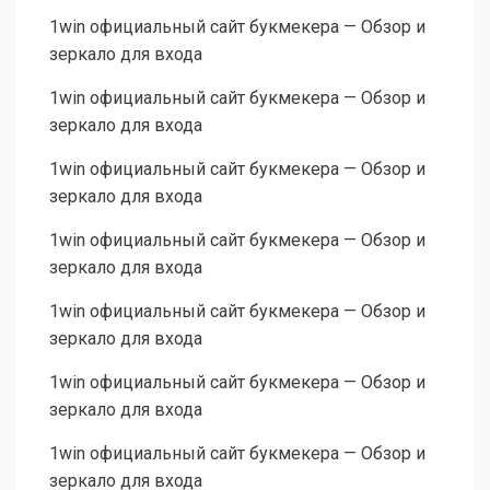
1win официальный сайт букмекера — Обзор и
зеркало для входа
1win официальный сайт букмекера — Обзор и
зеркало для входа
1win официальный сайт букмекера — Обзор и
зеркало для входа
1win официальный сайт букмекера — Обзор и
зеркало для входа
1win официальный сайт букмекера — Обзор и
зеркало для входа
1win официальный сайт букмекера — Обзор и
зеркало для входа
1win официальный сайт букмекера — Обзор и
зеркало для входа