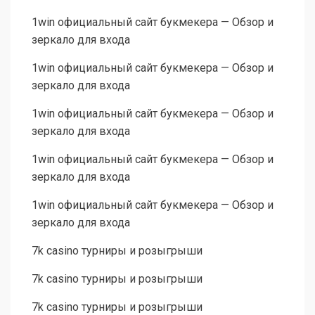
1win официальный сайт букмекера — Обзор и
зеркало для входа
1win официальный сайт букмекера — Обзор и
зеркало для входа
1win официальный сайт букмекера — Обзор и
зеркало для входа
1win официальный сайт букмекера — Обзор и
зеркало для входа
1win официальный сайт букмекера — Обзор и
зеркало для входа
7k casino турниры и розыгрыши
7k casino турниры и розыгрыши
7k casino турниры и розыгрыши