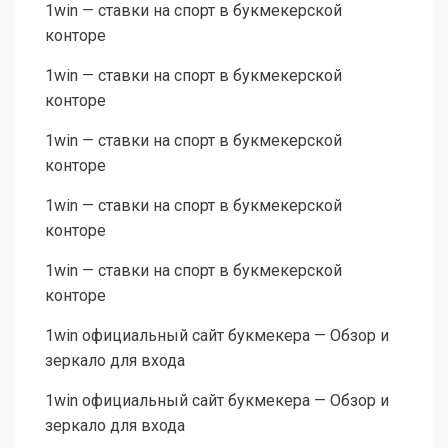
1win — ставки на спорт в букмекерской
конторе
1win — ставки на спорт в букмекерской
конторе
1win — ставки на спорт в букмекерской
конторе
1win — ставки на спорт в букмекерской
конторе
1win — ставки на спорт в букмекерской
конторе
1win официальный сайт букмекера — Обзор и
зеркало для входа
1win официальный сайт букмекера — Обзор и
зеркало для входа