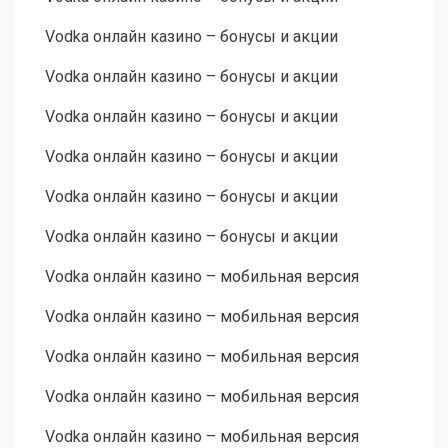
Vodka онлайн казино – бонусы и акции
Vodka онлайн казино – бонусы и акции
Vodka онлайн казино – бонусы и акции
Vodka онлайн казино – бонусы и акции
Vodka онлайн казино – бонусы и акции
Vodka онлайн казино – бонусы и акции
Vodka онлайн казино – мобильная версия
Vodka онлайн казино – мобильная версия
Vodka онлайн казино – мобильная версия
Vodka онлайн казино – мобильная версия
Vodka онлайн казино – мобильная версия