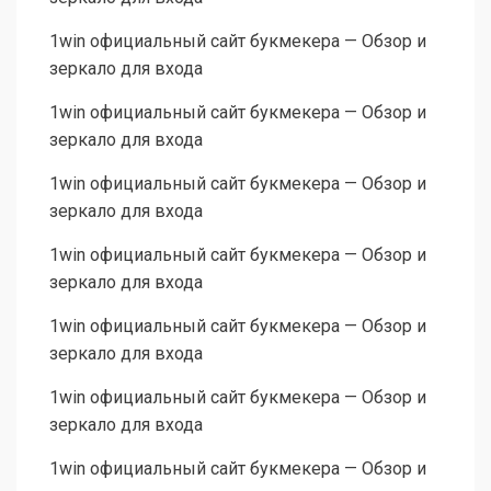
1win официальный сайт букмекера — Обзор и
зеркало для входа
1win официальный сайт букмекера — Обзор и
зеркало для входа
1win официальный сайт букмекера — Обзор и
зеркало для входа
1win официальный сайт букмекера — Обзор и
зеркало для входа
1win официальный сайт букмекера — Обзор и
зеркало для входа
1win официальный сайт букмекера — Обзор и
зеркало для входа
1win официальный сайт букмекера — Обзор и