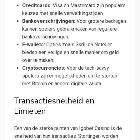
Creditcards:
Visa en Mastercard zijn populaire
keuzes met snelle verwerkingstijden.
Bankoverschrijvingen:
Voor grotere bedragen
kunnen spelers gebruikmaken van reguliere
bankoverschrijvingen.
E-wallets:
Opties zoals Skrill en Neteller
bieden een veilige en snelle manier om geld
over te maken.
Cryptocurrencies:
Voor de tech-savvy
spelers zijn er mogelijkheden om te storten
met Bitcoin en andere digitale valuta.
Transactiesnelheid en
Limieten
Een van de sterke punten van Igobet Casino is de
snelheid van hun transacties. Stortingen worden