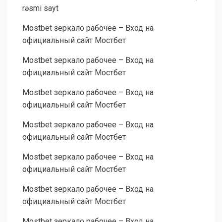
rəsmi sayt
Mostbet зеркало рабочее – Вход на
официальный сайт Мостбет
Mostbet зеркало рабочее – Вход на
официальный сайт Мостбет
Mostbet зеркало рабочее – Вход на
официальный сайт Мостбет
Mostbet зеркало рабочее – Вход на
официальный сайт Мостбет
Mostbet зеркало рабочее – Вход на
официальный сайт Мостбет
Mostbet зеркало рабочее – Вход на
официальный сайт Мостбет
Mostbet зеркало рабочее – Вход на