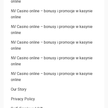
online
NV Casino online – bonusy i promocje w kasynie
online
NV Casino online – bonusy i promocje w kasynie
online
NV Casino online – bonusy i promocje w kasynie
online
NV Casino online – bonusy i promocje w kasynie
online
NV Casino online – bonusy i promocje w kasynie
online
Our Story
Privacy Policy