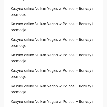
Kasyno online Vulkan Vegas w Polsce – Bonusy i
promocje
Kasyno online Vulkan Vegas w Polsce – Bonusy i
promocje
Kasyno online Vulkan Vegas w Polsce – Bonusy i
promocje
Kasyno online Vulkan Vegas w Polsce – Bonusy i
promocje
Kasyno online Vulkan Vegas w Polsce – Bonusy i
promocje
Kasyno online Vulkan Vegas w Polsce – Bonusy i
promocje
Kasyno online Vulkan Vegas w Polsce – Bonusy i