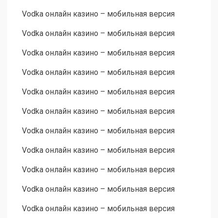
Vodka онлайн казино – мобильная версия
Vodka онлайн казино – мобильная версия
Vodka онлайн казино – мобильная версия
Vodka онлайн казино – мобильная версия
Vodka онлайн казино – мобильная версия
Vodka онлайн казино – мобильная версия
Vodka онлайн казино – мобильная версия
Vodka онлайн казино – мобильная версия
Vodka онлайн казино – мобильная версия
Vodka онлайн казино – мобильная версия
Vodka онлайн казино – мобильная версия