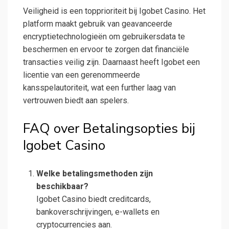
Veiligheid is een topprioriteit bij Igobet Casino. Het
platform maakt gebruik van geavanceerde
encryptietechnologieën om gebruikersdata te
beschermen en ervoor te zorgen dat financiële
transacties veilig zijn. Daarnaast heeft Igobet een
licentie van een gerenommeerde
kansspelautoriteit, wat een further laag van
vertrouwen biedt aan spelers.
FAQ over Betalingsopties bij
Igobet Casino
Welke betalingsmethoden zijn
beschikbaar?
Igobet Casino biedt creditcards,
bankoverschrijvingen, e-wallets en
cryptocurrencies aan.