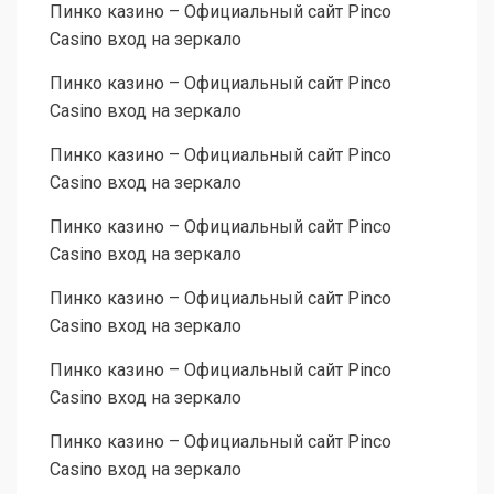
Пинко казино – Официальный сайт Pinco
Casino вход на зеркало
Пинко казино – Официальный сайт Pinco
Casino вход на зеркало
Пинко казино – Официальный сайт Pinco
Casino вход на зеркало
Пинко казино – Официальный сайт Pinco
Casino вход на зеркало
Пинко казино – Официальный сайт Pinco
Casino вход на зеркало
Пинко казино – Официальный сайт Pinco
Casino вход на зеркало
Пинко казино – Официальный сайт Pinco
Casino вход на зеркало