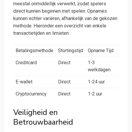
meestal onmiddellijk verwerkt, zodat spelers
direct kunnen beginnen met spelen. Opnames
kunnen echter variëren, afhankelijk van de gekozen
methode. Hieronder een overzicht van enkele
transactietijden en limieten:
Betalingsmethode
Stortingstijd
Opname Tijd
Creditcard
Direct
1-3
werkdagen
E-wallet
Direct
1-24 uur
Cryptocurrency
Direct
1-2 uur
Veiligheid en
Betrouwbaarheid