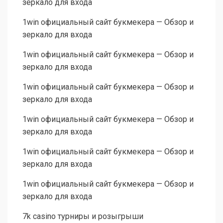
зеркало для входа
1win официальный сайт букмекера — Обзор и
зеркало для входа
1win официальный сайт букмекера — Обзор и
зеркало для входа
1win официальный сайт букмекера — Обзор и
зеркало для входа
1win официальный сайт букмекера — Обзор и
зеркало для входа
1win официальный сайт букмекера — Обзор и
зеркало для входа
1win официальный сайт букмекера — Обзор и
зеркало для входа
7k casino турниры и розыгрыши