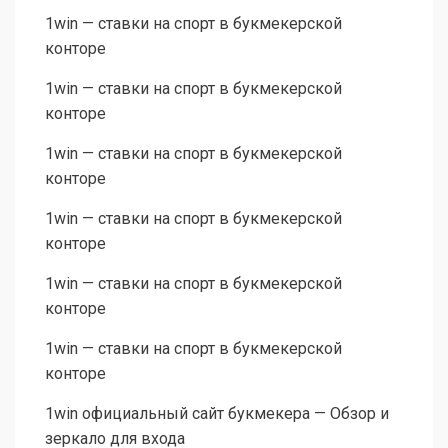
1win — ставки на спорт в букмекерской
конторе
1win — ставки на спорт в букмекерской
конторе
1win — ставки на спорт в букмекерской
конторе
1win — ставки на спорт в букмекерской
конторе
1win — ставки на спорт в букмекерской
конторе
1win — ставки на спорт в букмекерской
конторе
1win официальный сайт букмекера — Обзор и
зеркало для входа