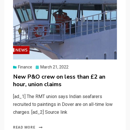
Posted
Finance
March 21, 2022
on
New P&O crew on less than £2 an
hour, union claims
[ad_1] The RMT union says Indian seafarers
recruited to paintings in Dover are on all-time low
charges. [ad_2] Source link
READ MORE