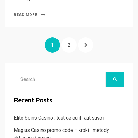
READ MORE
Posts
PAGE
PAGE
NEXT
1
2
pagination
PAGE
Search
SEARCH
for:
Recent Posts
Elite Spins Casino : tout ce qu’il faut savoir
Magius Casino promo code – kroki i metody
aktywacji bonusu