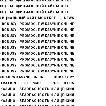
ВХОД НА ОФИЦИАЛЬНЫЙ САЙТ МОСТБЕТ
ВХОД НА ОФИЦИАЛЬНЫЙ САЙТ МОСТБЕТ
ВХОД НА ОФИЦИАЛЬНЫЙ САЙТ МОСТБЕТ
 ОФИЦИАЛЬНЫЙ САЙТ МОСТБЕТ
NEWS
– BONUSY I PROMOCJE W KASYNIE ONLINE
– BONUSY I PROMOCJE W KASYNIE ONLINE
– BONUSY I PROMOCJE W KASYNIE ONLINE
– BONUSY I PROMOCJE W KASYNIE ONLINE
– BONUSY I PROMOCJE W KASYNIE ONLINE
– BONUSY I PROMOCJE W KASYNIE ONLINE
– BONUSY I PROMOCJE W KASYNIE ONLINE
– BONUSY I PROMOCJE W KASYNIE ONLINE
– BONUSY I PROMOCJE W KASYNIE ONLINE
MOCJE W KASYNIE ONLINE
OUR STORY
STRATION
SITEMAP
TRUST DEEDS
 КАЗИНО – БЕЗОПАСНОСТЬ И ЛИЦЕНЗИЯ
 КАЗИНО – БЕЗОПАСНОСТЬ И ЛИЦЕНЗИЯ
 КАЗИНО – БЕЗОПАСНОСТЬ И ЛИЦЕНЗИЯ