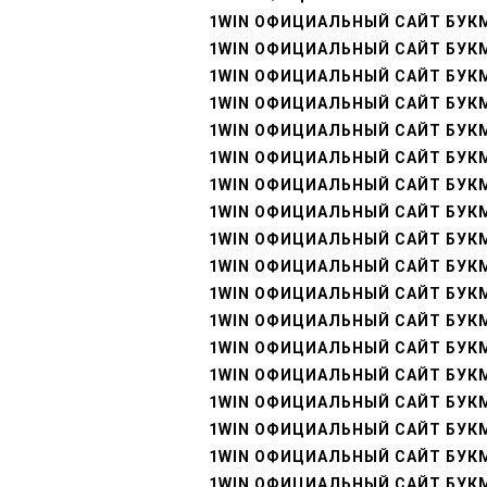
1WIN ОФИЦИАЛЬНЫЙ САЙТ БУКМ
1WIN ОФИЦИАЛЬНЫЙ САЙТ БУКМ
1WIN ОФИЦИАЛЬНЫЙ САЙТ БУКМ
1WIN ОФИЦИАЛЬНЫЙ САЙТ БУКМ
1WIN ОФИЦИАЛЬНЫЙ САЙТ БУКМ
1WIN ОФИЦИАЛЬНЫЙ САЙТ БУКМ
1WIN ОФИЦИАЛЬНЫЙ САЙТ БУКМ
1WIN ОФИЦИАЛЬНЫЙ САЙТ БУКМ
1WIN ОФИЦИАЛЬНЫЙ САЙТ БУКМ
1WIN ОФИЦИАЛЬНЫЙ САЙТ БУКМ
1WIN ОФИЦИАЛЬНЫЙ САЙТ БУКМ
1WIN ОФИЦИАЛЬНЫЙ САЙТ БУКМ
1WIN ОФИЦИАЛЬНЫЙ САЙТ БУКМ
1WIN ОФИЦИАЛЬНЫЙ САЙТ БУКМ
1WIN ОФИЦИАЛЬНЫЙ САЙТ БУКМ
1WIN ОФИЦИАЛЬНЫЙ САЙТ БУКМ
1WIN ОФИЦИАЛЬНЫЙ САЙТ БУКМ
1WIN ОФИЦИАЛЬНЫЙ САЙТ БУКМ