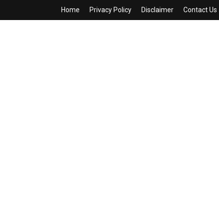
Home
Privacy Policy
Disclaimer
Contact Us