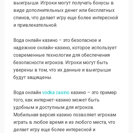
выигрыши. Игроки могут получать бонусы в
виде дополнительных денег или бесплатных
спинов, что делает игру еще более интересной
и привлекательной.
Вода онлайн казино – это безопасное и
надежное онлайн-казино, которое использует
современные технологии для обеспечения
безопасности игроков. Игроки могут быть
уверены в том, что их данные и выигрыши
будут защищены.
Вода онлайн
vodka casino
казино – это пример
того, как интернет-казино может быть
удобным и доступным для игроков.
Мобильная версия казино позволяет игрокам
играть в любое время и из любого места, что
делает игру еще более интересной и