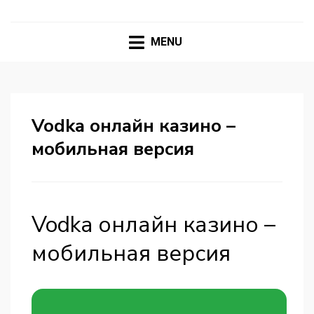
MENU
Vodka онлайн казино –
мобильная версия
Vodka онлайн казино –
мобильная версия