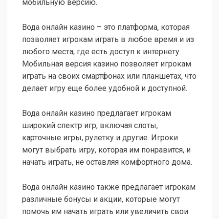
мобильную версию.
Вода онлайн казино – это платформа, которая
позволяет игрокам играть в любое время и из
любого места, где есть доступ к интернету.
Мобильная версия казино позволяет игрокам
играть на своих смартфонах или планшетах, что
делает игру еще более удобной и доступной.
Вода онлайн казино предлагает игрокам
широкий спектр игр, включая слоты,
карточные игры, рулетку и другие. Игроки
могут выбрать игру, которая им понравится, и
начать играть, не оставляя комфортного дома.
Вода онлайн казино также предлагает игрокам
различные бонусы и акции, которые могут
помочь им начать играть или увеличить свои