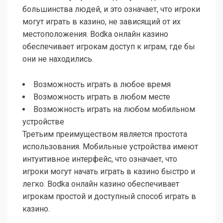
большинства людей, и это означает, что игроки
могут играть в казино, не зависящий от их
местоположения. Вodka онлайн казино
обеспечивает игрокам доступ к играм, где бы
они не находились.
Возможность играть в любое время
Возможность играть в любом месте
Возможность играть на любом мобильном
устройстве
Третьим преимуществом является простота
использования. Мобильные устройства имеют
интуитивное интерфейс, что означает, что
игроки могут начать играть в казино быстро и
легко. Вodka онлайн казино обеспечивает
игрокам простой и доступный способ играть в
казино.