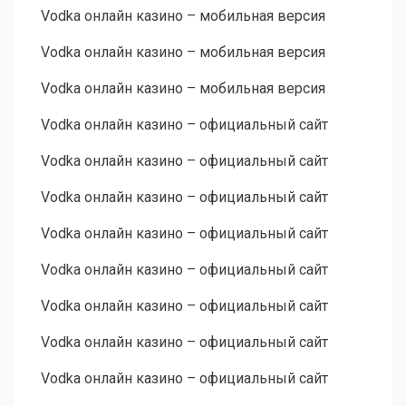
Vodka онлайн казино – мобильная версия
Vodka онлайн казино – мобильная версия
Vodka онлайн казино – мобильная версия
Vodka онлайн казино – официальный сайт
Vodka онлайн казино – официальный сайт
Vodka онлайн казино – официальный сайт
Vodka онлайн казино – официальный сайт
Vodka онлайн казино – официальный сайт
Vodka онлайн казино – официальный сайт
Vodka онлайн казино – официальный сайт
Vodka онлайн казино – официальный сайт