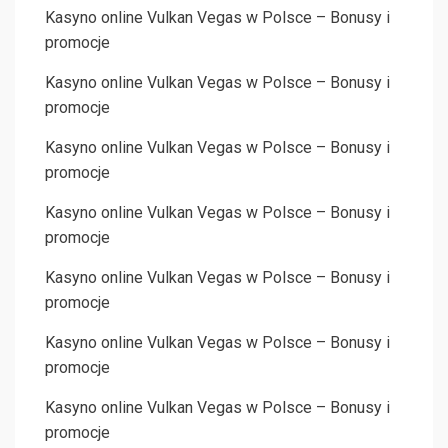
Kasyno online Vulkan Vegas w Polsce – Bonusy i
promocje
Kasyno online Vulkan Vegas w Polsce – Bonusy i
promocje
Kasyno online Vulkan Vegas w Polsce – Bonusy i
promocje
Kasyno online Vulkan Vegas w Polsce – Bonusy i
promocje
Kasyno online Vulkan Vegas w Polsce – Bonusy i
promocje
Kasyno online Vulkan Vegas w Polsce – Bonusy i
promocje
Kasyno online Vulkan Vegas w Polsce – Bonusy i
promocje