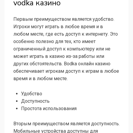
vodka казино
Первым преимуществом является удобство.
Игроки могут играть в любое время и в
любом месте, где есть доступ к интернету. Это
особенно полезно для тех, кто имеет
ограниченный доступ к компьютеру или не
может играть в казино из-за работы или
других обстоятельств. Вodka онлайн казино
обеспечивает игрокам доступ к играм в любое
время и в любом месте.
Удобство
Доступность
Простота использования
Вторым преимуществом является доступность.
Мобильные устройства доступны для