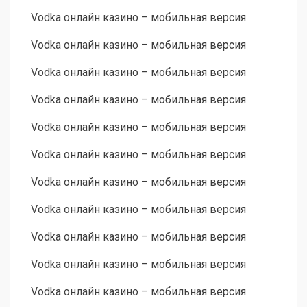
Vodka онлайн казино – мобильная версия
Vodka онлайн казино – мобильная версия
Vodka онлайн казино – мобильная версия
Vodka онлайн казино – мобильная версия
Vodka онлайн казино – мобильная версия
Vodka онлайн казино – мобильная версия
Vodka онлайн казино – мобильная версия
Vodka онлайн казино – мобильная версия
Vodka онлайн казино – мобильная версия
Vodka онлайн казино – мобильная версия
Vodka онлайн казино – мобильная версия