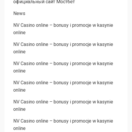
официальный сайт Мостбет
News
NV Casino online – bonusy i promocje w kasynie
online
NV Casino online – bonusy i promocje w kasynie
online
NV Casino online – bonusy i promocje w kasynie
online
NV Casino online – bonusy i promocje w kasynie
online
NV Casino online – bonusy i promocje w kasynie
online
NV Casino online – bonusy i promocje w kasynie
online