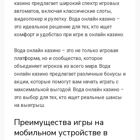
казино предлагает широкий спектр игровых
автоматов, включая классические слоты,
видеопокер и рулетку. Вода онлайн казино –
это идеальное решение для тех, кто ищет
комфорт и удобство при игре в онлайн казино.
Вода онлайн казино – это не только игровая
платформа, но и сообщество, которое
объединяет игроков из всего мира. Вода
онлайн казино предлагает различные бонусы и
акции, которые помогут вам начать играть с
максимальной выгодой. Вода онлайн казино –
это выбор для тех, кто ищет реальные шансы
на выигрыш.
Преимущества игры на
мобильном устройстве в