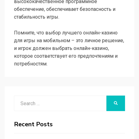
высококачественное программное
обеспечение, обеспечивает безопасность и
стабильность игры.
Помните, что выбор лучшего онлайн-казино
для игры на мобильном – это личное решение,
и игрок должен выбрать онлайн-казино,
которое соответствует его предпочтениям и
потребностям.
Search
SEARCH
for:
Recent Posts