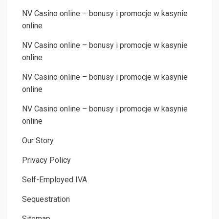
NV Casino online – bonusy i promocje w kasynie
online
NV Casino online – bonusy i promocje w kasynie
online
NV Casino online – bonusy i promocje w kasynie
online
NV Casino online – bonusy i promocje w kasynie
online
Our Story
Privacy Policy
Self-Employed IVA
Sequestration
Sitemap