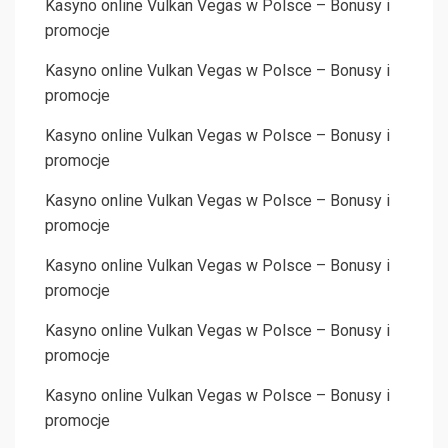
Kasyno online Vulkan Vegas w Polsce – Bonusy i
promocje
Kasyno online Vulkan Vegas w Polsce – Bonusy i
promocje
Kasyno online Vulkan Vegas w Polsce – Bonusy i
promocje
Kasyno online Vulkan Vegas w Polsce – Bonusy i
promocje
Kasyno online Vulkan Vegas w Polsce – Bonusy i
promocje
Kasyno online Vulkan Vegas w Polsce – Bonusy i
promocje
Kasyno online Vulkan Vegas w Polsce – Bonusy i
promocje