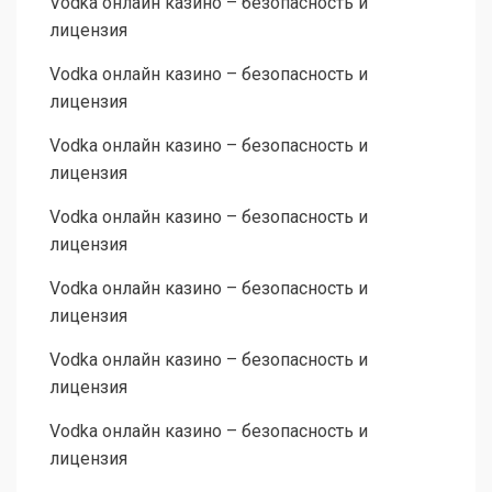
Vodka онлайн казино – безопасность и
лицензия
Vodka онлайн казино – безопасность и
лицензия
Vodka онлайн казино – безопасность и
лицензия
Vodka онлайн казино – безопасность и
лицензия
Vodka онлайн казино – безопасность и
лицензия
Vodka онлайн казино – безопасность и
лицензия
Vodka онлайн казино – безопасность и
лицензия