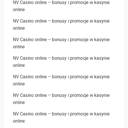
NV Casino online – bonusy i promocje w kasynie
online
NV Casino online – bonusy i promocje w kasynie
online
NV Casino online – bonusy i promocje w kasynie
online
NV Casino online – bonusy i promocje w kasynie
online
NV Casino online – bonusy i promocje w kasynie
online
NV Casino online – bonusy i promocje w kasynie
online
NV Casino online – bonusy i promocje w kasynie
online