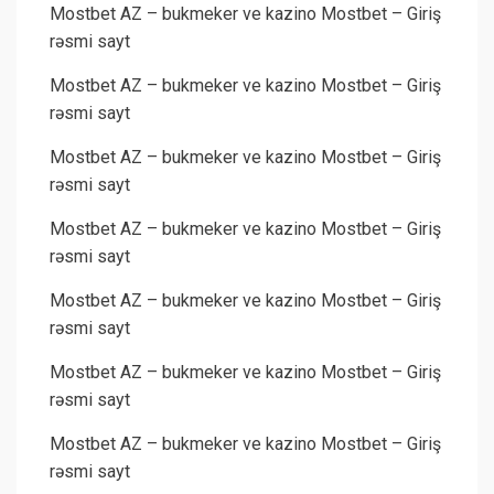
Mostbet AZ – bukmeker ve kazino Mostbet – Giriş
rəsmi sayt
Mostbet AZ – bukmeker ve kazino Mostbet – Giriş
rəsmi sayt
Mostbet AZ – bukmeker ve kazino Mostbet – Giriş
rəsmi sayt
Mostbet AZ – bukmeker ve kazino Mostbet – Giriş
rəsmi sayt
Mostbet AZ – bukmeker ve kazino Mostbet – Giriş
rəsmi sayt
Mostbet AZ – bukmeker ve kazino Mostbet – Giriş
rəsmi sayt
Mostbet AZ – bukmeker ve kazino Mostbet – Giriş
rəsmi sayt