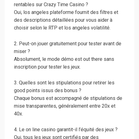
rentables sur Crazy Time Casino ?
Oui, los angeles plateforme fournit des filtres et
des descriptions détaillées pour vous aider à
choisir selon le RTP et los angeles volatilité.
2. Peut-on jouer gratuitement pour tester avant de
miser ?
Absolument, le mode démo est out there sans
inscription pour tester les jeux.
3. Quelles sont les stipulations pour retirer les
good points issus des bonus ?
Chaque bonus est accompagné de stipulations de
mise transparentes, généralement entre 20x et
40x.
4. Le on line casino garantit-il l’équité des jeux ?
Oui, tous les jeux sont certifiés par des