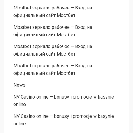
Mostbet зеркало рабочее – Вход на
официальный сайт Мостбет
Mostbet зеркало рабочее – Вход на
официальный сайт Мостбет
Mostbet зеркало рабочее – Вход на
официальный сайт Мостбет
Mostbet зеркало рабочее – Вход на
официальный сайт Мостбет
News
NV Casino online – bonusy i promocje w kasynie
online
NV Casino online – bonusy i promocje w kasynie
online