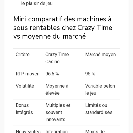
le plaisir de jeu.
Mini comparatif des machines à
sous rentables chez Crazy Time
vs moyenne du marché
Critère
Crazy Time
Marché moyen
Casino
RTP moyen
96,5 %
95 %
Volatilité
Moyenne à
Variable selon
élevée
le jeu
Bonus
Multiples et
Limités ou
intégrés
souvent
standardisés
innovants
Nouveautés
Intégration
Moins de