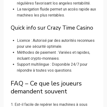
régulières favorisant los angeles rentabilité.
La navigation fluide permet un accès rapide aux
machines les plus rentables.
Quick info sur Crazy Time Casino
Licence : Autorisé par des autorités reconnues
pour une sécurité optimale.
Méthodes de paiement : Variées et rapides,
incluant crypto-monnaies.
Support multilingue : Disponible 24/7 pour
répondre à toutes vos questions.
FAQ – Ce que les joueurs
demandent souvent
1. Est-il facile de repérer les machines à sous