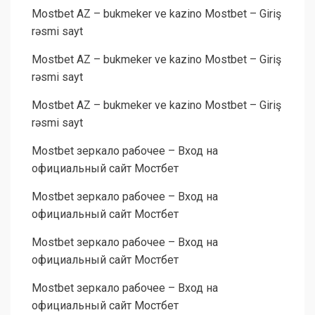
Mostbet AZ – bukmeker ve kazino Mostbet – Giriş
rəsmi sayt
Mostbet AZ – bukmeker ve kazino Mostbet – Giriş
rəsmi sayt
Mostbet AZ – bukmeker ve kazino Mostbet – Giriş
rəsmi sayt
Mostbet зеркало рабочее – Вход на
официальный сайт Мостбет
Mostbet зеркало рабочее – Вход на
официальный сайт Мостбет
Mostbet зеркало рабочее – Вход на
официальный сайт Мостбет
Mostbet зеркало рабочее – Вход на
официальный сайт Мостбет