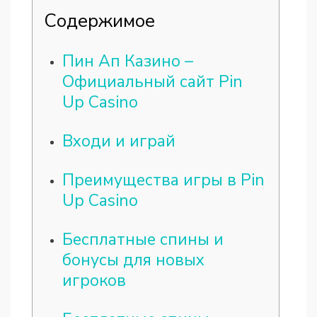
Содержимое
Пин Ап Казино –
Официальный сайт Pin
Up Casino
Входи и играй
Преимущества игры в Pin
Up Casino
Бесплатные спины и
бонусы для новых
игроков