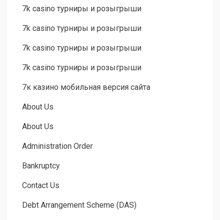
7k casino турниры и розыгрыши
7k casino турниры и розыгрыши
7k casino турниры и розыгрыши
7k casino турниры и розыгрыши
7к казино мобильная версия сайта
About Us
About Us
Administration Order
Bankruptcy
Contact Us
Debt Arrangement Scheme (DAS)