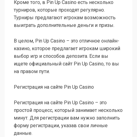
Кроме того, в Pin Up Casino есть несколько
турниров, которые проходят регулярно.
Турниры предлагают игрокам возможность
выиграть дополнительные деньги и призы.
В целом, Pin Up Casino – это отличное онлайн-
казино, которое предлагает игрокам широкий
выбор игр и способов депозита. Если вы
ищете официальный сайт Pin Up Casino, то вы
на правом пути.
Регистрация на сайте Pin Up Casino
Регистрация на сайте Pin Up Casino – это
простой процесс, который занимает несколько
минут. Для регистрации вам нужно заполнить
форму регистрации, указав свои личные
данные.