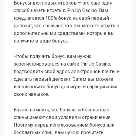
Бонусы для новых игроков – это еще один
способ начать играть в Pin Up Casino. Вам
предлагается 100% бонус на свой первый
депозит, что означает, что вы можете играть с
дополнительными средствами, которые вы
получите в виде бонуса.
Чтобы получить бонус, вам нужно
зарегистрироваться на сайте Pin Up Casino,
подтвердить свой адрес электронной почты и
сделать первый депозит. Затем вы можете
использовать бонус для игры и наращивания
своих навыков.
Важно помнить, что бонусы и бесплатные
спины имеют свои условия и ограничения.
Поэтому перед использованием бонуса или
бесплатных спин, вам нужно прочитать