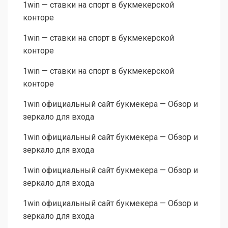
1win — ставки на спорт в букмекерской
конторе
1win — ставки на спорт в букмекерской
конторе
1win — ставки на спорт в букмекерской
конторе
1win официальный сайт букмекера — Обзор и
зеркало для входа
1win официальный сайт букмекера — Обзор и
зеркало для входа
1win официальный сайт букмекера — Обзор и
зеркало для входа
1win официальный сайт букмекера — Обзор и
зеркало для входа