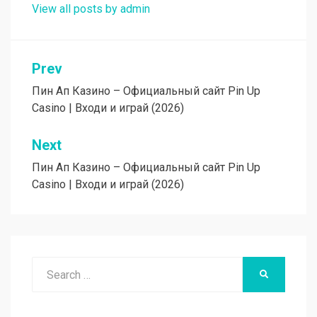
View all posts by admin
Post
Prev
navigation
Пин Ап Казино – Официальный сайт Pin Up
Casino | Входи и играй (2026)
Next
Пин Ап Казино – Официальный сайт Pin Up
Casino | Входи и играй (2026)
Search
SEARCH
for: