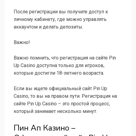
После регистрации вы получите доступ к
личному кабинету, где можно управлять
аккаунтом и делать депозиты.
Важно!
Важно помнить, что регистрация на сайте Pin
Up Casino доступна только для игроков,
которые достигли 18-летнего возраста.
Если вы ищете официальный сайт Pin Up
Casino, то вы на правом пути. Регистрация на
сайте Pin Up Casino – это простой процесс,
который занимает несколько минут.
Пин Ап Казино –