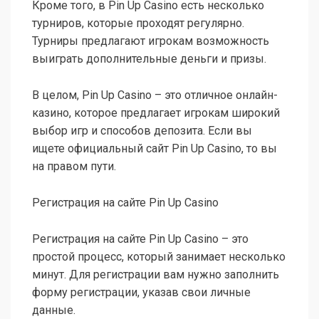
Кроме того, в Pin Up Casino есть несколько
турниров, которые проходят регулярно.
Турниры предлагают игрокам возможность
выиграть дополнительные деньги и призы.
В целом, Pin Up Casino – это отличное онлайн-
казино, которое предлагает игрокам широкий
выбор игр и способов депозита. Если вы
ищете официальный сайт Pin Up Casino, то вы
на правом пути.
Регистрация на сайте Pin Up Casino
Регистрация на сайте Pin Up Casino – это
простой процесс, который занимает несколько
минут. Для регистрации вам нужно заполнить
форму регистрации, указав свои личные
данные.