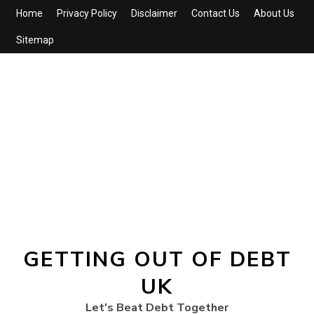
Home
Privacy Policy
Disclaimer
Contact Us
About Us
Sitemap
GETTING OUT OF DEBT
UK
Let's Beat Debt Together