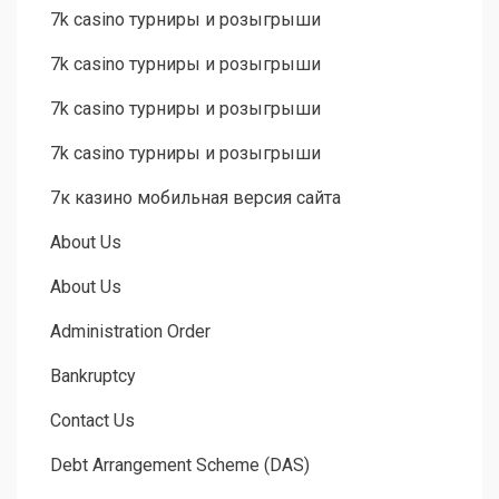
7k casino турниры и розыгрыши
7k casino турниры и розыгрыши
7k casino турниры и розыгрыши
7k casino турниры и розыгрыши
7к казино мобильная версия сайта
About Us
About Us
Administration Order
Bankruptcy
Contact Us
Debt Arrangement Scheme (DAS)