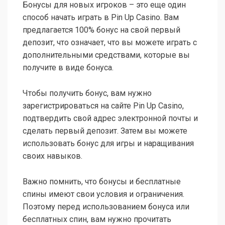
Бонусы для новых игроков – это еще один
способ начать играть в Pin Up Casino. Вам
предлагается 100% бонус на свой первый
депозит, что означает, что вы можете играть с
дополнительными средствами, которые вы
получите в виде бонуса.
Чтобы получить бонус, вам нужно
зарегистрироваться на сайте Pin Up Casino,
подтвердить свой адрес электронной почты и
сделать первый депозит. Затем вы можете
использовать бонус для игры и наращивания
своих навыков.
Важно помнить, что бонусы и бесплатные
спины имеют свои условия и ограничения.
Поэтому перед использованием бонуса или
бесплатных спин, вам нужно прочитать