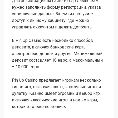
Для регистрации на сайте Pin Up Casino вам
нужно заполнить форму регистрации, указав
свои личные данные. Затем вы получите
доступ к личному кабинету, где можно
управлять аккаунтом и делать депозиты.
В Pin Up Casino есть несколько способов
депозита, включая банковские карты,
электронные деньги и другие. Минимальный
депозит составляет 10 евро, а максимальный
– 10 000 евро.
Pin Up Casino предлагает игрокам несколько
типов игр, включая слоты, карточные игры и
рулетку. Казино имеет огромный выбор игр,
включая классические игры и новые игры,
которые только появились.