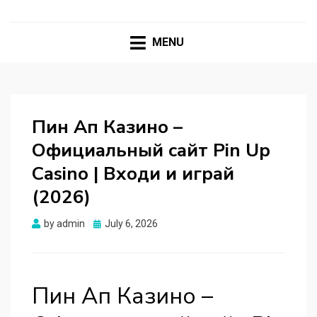
MENU
Пин Ап Казино –
Официальный сайт Pin Up
Casino | Входи и играй
(2026)
Posted
by
admin
July 6, 2026
on
Пин Ап Казино –