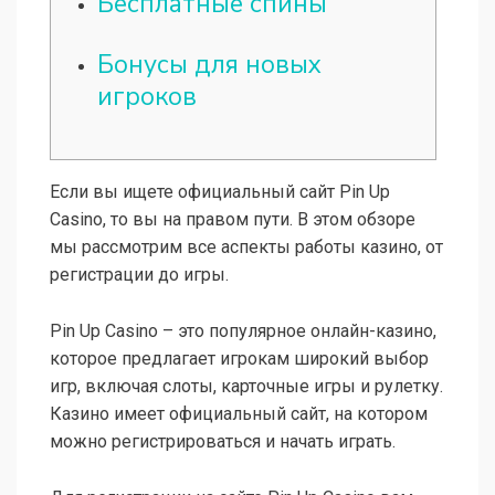
Бесплатные спины
Бонусы для новых
игроков
Если вы ищете официальный сайт Pin Up
Casino, то вы на правом пути. В этом обзоре
мы рассмотрим все аспекты работы казино, от
регистрации до игры.
Pin Up Casino – это популярное онлайн-казино,
которое предлагает игрокам широкий выбор
игр, включая слоты, карточные игры и рулетку.
Казино имеет официальный сайт, на котором
можно регистрироваться и начать играть.