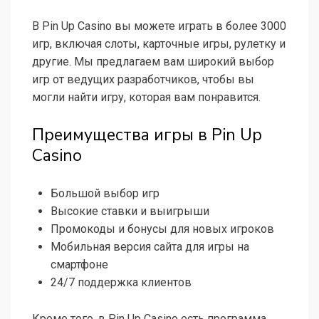
В Pin Up Casino вы можете играть в более 3000
игр, включая слоты, карточные игры, рулетку и
другие. Мы предлагаем вам широкий выбор
игр от ведущих разработчиков, чтобы вы
могли найти игру, которая вам понравится.
Преимущества игры в Pin Up
Casino
Большой выбор игр
Высокие ставки и выигрыши
Промокоды и бонусы для новых игроков
Мобильная версия сайта для игры на
смартфоне
24/7 поддержка клиентов
Кроме того, в Pin Up Casino есть программа